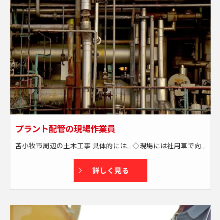
プラント配管の現場作業員
苫小牧市周辺の土木工事 具体的には… ◇現場には社用車で向かいます └送迎・または社用車の貸し出しあり └通勤には燃料カードを支給する為、全額負担します ◇苫小牧市周辺の現場がメインです └出張もあります(本人の希望も考慮します) └週末に帰宅できる場所がメインです(北海道外も一部あり) ★資格取得もサポートします！
詳しく見る