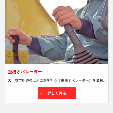
重機オペレーター
苫小牧市周辺の土木工事を担う【重機オペレーター】を募集中！ 具体的には… ◇現場には社用車で向かいます └送迎・または社用車の貸し出しあり └通勤には燃料カードを支給する為、全額負担します ◇苫小牧市周辺の現場がメインです └出張もあります(本人の希望も考慮します) └週末に帰宅できる場所がメインです(北海道外も一部あり) ★資格取得もサポートします！
詳しく見る