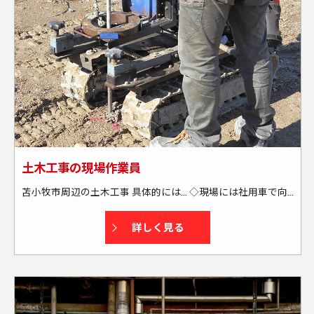
土木工事の現場作業員
苫小牧市周辺の土木工事 具体的には… ◇現場には社用車で向かいます └送迎・または社用車の貸し出しあり └通勤には燃料カードを支給する為、全額負担します ◇苫小牧市周辺の現場がメインです └出張もあります(本人の希望も考慮します) └週末に帰宅できる場所がメインです(北海道外も一部あり) ★資格取得もサポートします！
詳しく見る