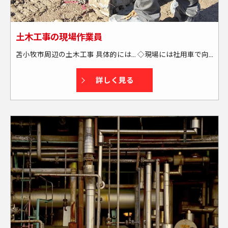
土木工事の現場作業員
苫小牧市周辺の土木工事 具体的には… ◇現場には社用車で向かいます └送迎・または社用車の貸し出しあり └通勤には燃料カードを支給する為、全額負担します ◇苫小牧市周辺の現場がメインです └出張もあります(本人の希望も考慮します) └週末に帰宅できる場所がメインです(北海道外も一部あり) ★資格取得もサポートします！
詳しく見る