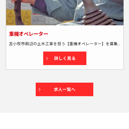
重機オペレーター
苫小牧市周辺の土木工事を担う【重機オペレーター】を募集中！ 具体的には… ◇現場には社用車で向かいます └送迎・または社用車の貸し出しあり └通勤には燃料カードを支給する為、全額負担します ◇苫小牧市周辺の現場がメインです └出張もあります(本人の希望も考慮します) └週末に帰宅できる場所がメインです(北海道外も一部あり) ★資格取得もサポートします！
詳しく見る
求人一覧へ