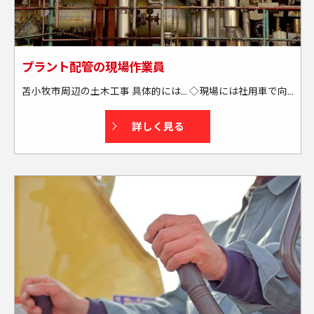
プラント配管の現場作業員
苫小牧市周辺の土木工事 具体的には… ◇現場には社用車で向かいます └送迎・または社用車の貸し出しあり └通勤には燃料カードを支給する為、全額負担します ◇苫小牧市周辺の現場がメインです └出張もあります(本人の希望も考慮します) └週末に帰宅できる場所がメインです(北海道外も一部あり) ★資格取得もサポートします！
詳しく見る