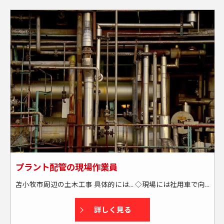
プラント配管の現場作業員
苫小牧市周辺の土木工事 具体的には… ◇現場には社用車で向かいます └送迎・または社用車の貸し出しあり └通勤には燃料カードを支給する為、全額負担します ◇苫小牧市周辺の現場がメインです └出張もあります(本人の希望も考慮します) └週末に帰宅できる場所がメインです(北海道外も一部あり) ★資格取得もサポートします！
詳しく見る