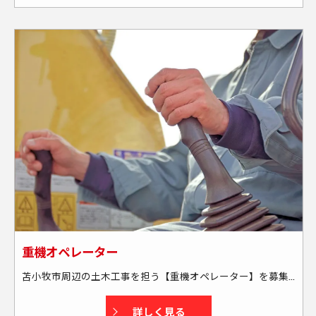
重機オペレーター
苫小牧市周辺の土木工事を担う【重機オペレーター】を募集中！ 具体的には… ◇現場には社用車で向かいます └送迎・または社用車の貸し出しあり └通勤には燃料カードを支給する為、全額負担します ◇苫小牧市周辺の現場がメインです └出張もあります(本人の希望も考慮します) └週末に帰宅できる場所がメインです(北海道外も一部あり) ★資格取得もサポートします！
詳しく見る