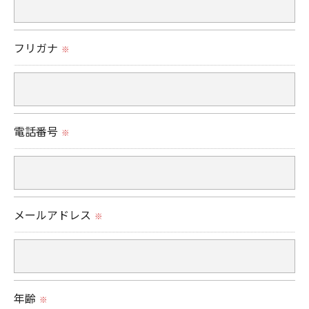
＜個人情報の委託について＞
フリガナ
※
当社では、利用目的の達成に必要な範囲において、
個人情報を外部に委託する場合があります。
これらの委託先に対しては個人情報保護契約等の措
置をとり、適切な監督を行います。
電話番号
※
＜個人情報の安全管理＞
当社では、個人情報の漏洩等がなされないよう、適
切に安全管理対策を実施します。
メールアドレス
※
＜個人情報を与えなかった場合に生じる結果＞
必要な情報を頂けない場合は、それに対応した当社
のサービスをご提供できない場合がございますので
年齢
※
予めご了承ください。