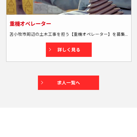
重機オペレーター
苫小牧市周辺の土木工事を担う【重機オペレーター】を募集中！ 具体的には… ◇現場には社用車で向かいます └送迎・または社用車の貸し出しあり └通勤には燃料カードを支給する為、全額負担します ◇苫小牧市周辺の現場がメインです └出張もあります(本人の希望も考慮します) └週末に帰宅できる場所がメインです(北海道外も一部あり) ★資格取得もサポートします！
詳しく見る
求人一覧へ