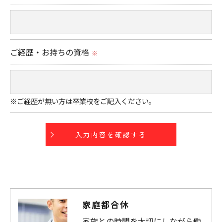
＜個人情報の開示･訂正・削除･利用停止の手続につ
いて＞
ご経歴・お持ちの資格
※
当社では、お客様の個人情報の開示･訂正･削除・利
用停止の手続を定めさせて頂いております。
ご本人である事を確認のうえ、対応させて頂きま
※ご経歴が無い方は卒業校をご記入ください。
す。
個人情報の開示･訂正･削除・利用停止の具体的手続
きにつきましては、お電話でお問合せ下さい。
家庭都合休
家族との時間を大切にしながら働