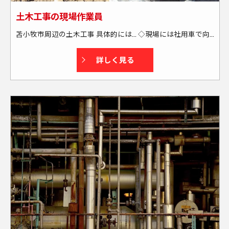
土木工事の現場作業員
苫小牧市周辺の土木工事 具体的には… ◇現場には社用車で向かいます └送迎・または社用車の貸し出しあり └通勤には燃料カードを支給する為、全額負担します ◇苫小牧市周辺の現場がメインです └出張もあります(本人の希望も考慮します) └週末に帰宅できる場所がメインです(北海道外も一部あり) ★資格取得もサポートします！
詳しく見る