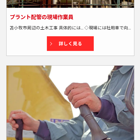
プラント配管の現場作業員
苫小牧市周辺の土木工事 具体的には… ◇現場には社用車で向かいます └送迎・または社用車の貸し出しあり └通勤には燃料カードを支給する為、全額負担します ◇苫小牧市周辺の現場がメインです └出張もあります(本人の希望も考慮します) └週末に帰宅できる場所がメインです(北海道外も一部あり) ★資格取得もサポートします！
詳しく見る