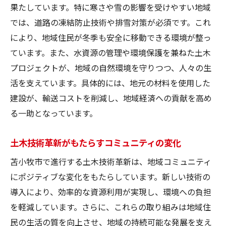
果たしています。特に寒さや雪の影響を受けやすい地域
雪や凍結に強い道路技術の開発
では、道路の凍結防止技術や排雪対策が必須です。これ
気候条件を考慮した地盤安定化手法
により、地域住民が冬季も安全に移動できる環境が整っ
地元の声を活かした技術革新の事例
ています。また、水資源の管理や環境保護を兼ねた土木
厳しい気候を味方にした革新技術
プロジェクトが、地域の自然環境を守りつつ、人々の生
地域経済を支える苫小牧市の持続可能な土木技
活を支えています。具体的には、地元の材料を使用した
術
建設が、輸送コストを削減し、地域経済への貢献を高め
地元企業との連携による経済活性化
る一助となっています。
持続可能な資源利用と経済発展
土木技術革新がもたらすコミュニティの変化
地域産業との協力体制強化
苫小牧市で進行する土木技術革新は、地域コミュニティ
再生可能エネルギー利用の推進
にポジティブな変化をもたらしています。新しい技術の
土木技術がもたらす産業の多様性
導入により、効率的な資源利用が実現し、環境への負担
地域密着型技術開発の利点
を軽減しています。さらに、これらの取り組みは地域住
環境配慮型の土木プロジェクトが苫小牧市で進
民の生活の質を向上させ、地域の持続可能な発展を支え