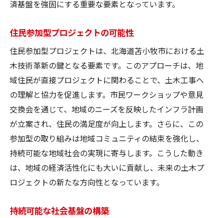
済基盤を強固にする重要な要素となっています。
持続可能な未来を担う技術の可能性
地域発展を支える新技術の展望
住民参加型プロジェクトの可能性
未来の課題に挑む土木技術の挑戦
住民参加型プロジェクトは、北海道苫小牧市における土
冬の気候に適応した苫小牧市の土木技術の最前
木技術革新の鍵となる要素です。このアプローチは、地
線
域住民が直接プロジェクトに関わることで、土木工事へ
冬季対策技術の最新トレンド
の理解と協力を促進します。市民ワークショップや意見
寒冷地特化型技術の開発事例
交換会を通じて、地域のニーズを反映したインフラ計画
が立案され、住民の満足度が向上します。さらに、この
冬季の安全性を確保する技術革新
参加型の取り組みは地域コミュニティの結束を強化し、
雪対策技術の進化とその成果
持続可能な地域社会の実現に寄与します。こうした動き
厳冬期に頼れるインフラ整備
は、地域の経済活性化にも大いに貢献し、未来の土木プ
地域独自の技術が切り開く冬の未来
ロジェクトの新たな方向性となっています。
持続可能な社会基盤の構築