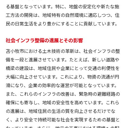
行中
る基盤となっています。特に、地盤の安定化や新たな施
エコロジカルデザインの導入事例
工方法の開発は、地域特有の自然環境に適応しつつ、住
持続可能な都市計画の具体例
民の日常生活をより豊かにすることに貢献しています。
環境影響評価の最新動向
社会インフラ整備の進展とその影響
自然共生型インフラの開発
苫小牧市における土木技術の革新は、社会インフラの整
地域資源を活かした環境保護策
備を一段と進展させています。たとえば、新しい道路や
住民と共に進める環境プロジェクト
橋梁の建設は、地域住民や企業にとって交通の利便性を
苫小牧市の新たな道路舗装技術がもたらす変化
大幅に向上させています。これにより、物資の流通が円
革新的な舗装技術の効果
滑になり、企業の効率的な運営が可能となっています。
安全性向上をめざす新技術
また、これらのインフラの改善は、緊急時の避難経路の
舗装技術がもたらす持続可能性
確保にも寄与し、地域の安全性を高めています。これら
コスト削減を実現する技術革新
の進展は、地域住民の生活の質を向上させるだけでな
住民の生活に直結する変化
く、より安全で持続可能な社会を実現するための基盤と
なっています。さらに、地元の工事における環境への配