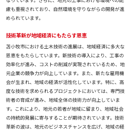
道路インフラの未来を見据えて
慮も重視されており、自然環境を守りながらの開発が進
地元企業と連携した苫小牧市の土木革新の取り
められています。
組み
地元企業の技術力を活かす取り組み
技術革新が地域経済にもたらす恩恵
企業と行政の協力による革新事例
苫小牧市における土木技術の進展は、地域経済に多大な
地域特性を活かしたプロジェクト
恩恵をもたらしています。新技術の導入により、工事の
新たな技術開発と地元企業の役割
効率化が進み、コストの削減が実現されているため、地
地元のイノベーションを駆使した成功例
元企業の競争力が向上しています。また、新たな雇用機
持続可能な開発を目指す地域連携
会が生まれ、地域の経済が活性化しています。特に、高
苫小牧市での土木技術革新が未来の可能性を拡
度な技術を求められるプロジェクトにおいては、専門技
げる
術者の育成が進み、地域全体の技術力が向上していま
す。これにより、地元の若者が地域に留まり、地域社会
革新技術が示す未来の方向性
の持続的発展に寄与することが期待されています。技術
未来志向の土木プロジェクト事例
革新の波は、地元のビジネスチャンスを広げ、地域の経
技術革新が描く次世代インフラの姿