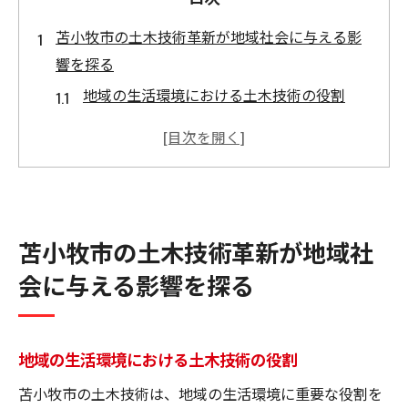
苫小牧市の土木技術革新が地域社会に与える影
響を探る
地域の生活環境における土木技術の役割
土木技術革新がもたらすコミュニティの変
化
社会インフラ整備の進展とその影響
技術革新が地域経済にもたらす恩恵
苫小牧市の土木技術革新が地域社
住民参加型プロジェクトの可能性
持続可能な社会基盤の構築
会に与える影響を探る
北海道の厳しい気候に挑む苫小牧市の土木技術
革新
地域の生活環境における土木技術の役割
寒冷地特有の課題に対応する技術
苫小牧市の土木技術は、地域の生活環境に重要な役割を
気候変動に対応したインフラ整備