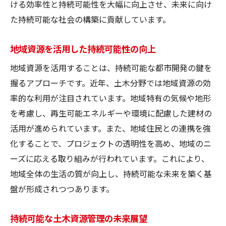
ける効率性と持続可能性を大幅に向上させ、未来に向け
地域コミュニティと連携した資源管理
た持続可能な社会の構築に貢献しています。
共生社会を支える土木資源の未来像
効率的な資源利用で描く持続可能な街づくりの
地域資源を活用した持続可能性の向上
ビジョン
地域資源を活用することは、持続可能な都市開発の鍵を
資源最適化を目指す都市開発戦略
握るアプローチです。近年、土木分野では地域資源の効
持続可能なライフスタイルに寄与する建築
率的な利用が注目されています。地域特有の気候や地形
を考慮し、再生可能エネルギーや環境に配慮した建材の
地域資源を活用したコミュニティの形成
活用が進められています。また、地域住民との連携を強
効率的な都市インフラ整備の成功事例
化することで、プロジェクトの透明性を高め、地域のニ
スマートグリッドと土木資源管理
ーズに応える取り組みが行われています。これにより、
未来を見据えた持続可能な都市の設計
地域全体の生活の質が向上し、持続可能な未来を築く基
盤が形成されつつあります。
持続可能な土木資源管理の未来展望