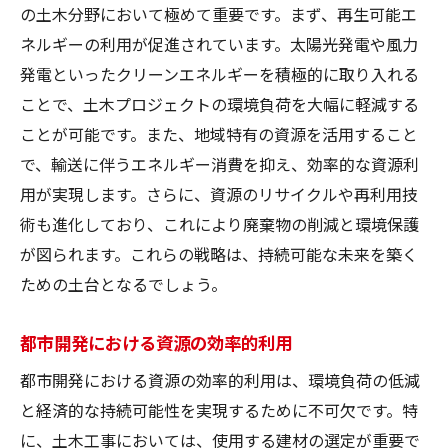
の土木分野において極めて重要です。まず、再生可能エ
エコロジカルデザインの新潮流
ネルギーの利用が促進されています。太陽光発電や風力
土木資源管理におけるグリーンイノベーシ
発電といったクリーンエネルギーを積極的に取り入れる
ョン
ことで、土木プロジェクトの環境負荷を大幅に軽減する
持続可能な開発目標と土木資源管理の関係
ことが可能です。また、地域特有の資源を活用すること
持続可能な未来を築く土木資源管理の新技術
で、輸送に伴うエネルギー消費を抑え、効率的な資源利
AI技術による資源最適化の可能性
用が実現します。さらに、資源のリサイクルや再利用技
術も進化しており、これにより廃棄物の削減と環境保護
スマートシティ化が促進する資源管理
が図られます。これらの戦略は、持続可能な未来を築く
データ分析による資源効率の向上
ための土台となるでしょう。
バイオテクノロジーを活用した建材の進化
持続可能なインフラ整備における新技術
都市開発における資源の効率的利用
次世代技術が土木資源管理に与える影響
都市開発における資源の効率的利用は、環境負荷の低減
再生可能エネルギーと土木の融合がもたらす未
と経済的な持続可能性を実現するために不可欠です。特
来
に、土木工事においては、使用する建材の選定が重要で