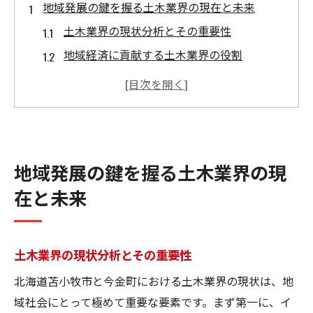
地域発展の鍵を握る土木業界の現在と未来
土木業界の現状分析とその重要性
地域経済に貢献する土木業界の役割
今後の土木技術の進化と展望
土木業界が直面する課題と対策
地域発展に向けた土木業界の戦略
土木業界の未来を切り開くイノベーション
地域発展の鍵を握る土木業界の現
苫小牧市と今金町で進行中の革新的土木プロジ
在と未来
ェクト
苫小牧市のプロジェクト事例
今金町の土木プロジェクト紹介
土木業界の現状分析とその重要性
地域社会との連携が生む成果
北海道苫小牧市と今金町における土木業界の現状は、地
革新的技術の導入とその効果
域社会にとって極めて重要な要素です。まず第一に、イ
プロジェクト成功のための要因分析