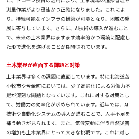
地域特有の課題とその解決策
測量作業がより迅速かつ正確になりました。これによ
土木業界が創り出す地域の未来像
り、持続可能なインフラの構築が可能となり、地域の発
最前線で活躍する土木技術者の声
展に寄与しています。さらに、AI技術の導入が進むこと
現場から見た地域課題へのアプローチ
で、未来の土木業界はますます効率的かつ環境に配慮し
た形で進化を遂げることが期待されています。
土木業界が描く地域課題の解決ビジョン
今金町の土木業界における地域密着型アプロー
土木業界が直面する課題と対策
チの重要性
土木業界は多くの課題に直面しています。特に北海道苫
地域密着型アプローチの必要性
小牧市や今金町においては、少子高齢化による労働力不
今金町における地域密着型プロジェクト
足が深刻な問題となっています。これに対する対策とし
地域住民との協働がもたらす成果
て、労働力の効率化が求められています。近年では、AI
地域密着型アプローチの成功事例
技術や自動化システムの導入が進むことで、人手不足を
地域文化を尊重したインフラ整備
補う動きが見られます。また、気候変動に伴う自然災害
地域との絆を深める土木業界の取り組み
の増加も土木業界にとって大きな挑戦です。これに対し