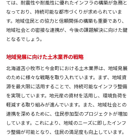
持続可能な地域社会を築くための土木業界の役
ては、耐震性や耐風性に優れたインフラの構築が急務と
割
なっており、持続可能な都市づくりが求められていま
す。地域住民との協力と信頼関係の構築も重要であり、
持続可能な社会に向けた土木業界のビジョ
地域社会との密接な連携が、今後の課題解決に向けた鍵
ン
となるでしょう。
地域社会を支える基盤としての役割
土木業界が果たす環境保護の役割
地域発展に向けた土木業界の戦略
未来を見据えた地域発展のための戦略
北海道苫小牧市と今金町における土木業界は、地域発展
持続可能な地域社会構築に向けた挑戦
のために様々な戦略を取り入れています。まず、地域資
地域社会を守るための土木業界の貢献
源を最大限に活用することで、持続可能なインフラ整備
を実現しています。地元産の資材を活用し、環境負荷を
軽減する取り組みが進んでいます。また、地域社会との
連携を深めるために、住民参加型のプロジェクトが増加
しています。これにより、地域のニーズに即したインフ
ラ整備が可能となり、住民の満足度も向上しています。