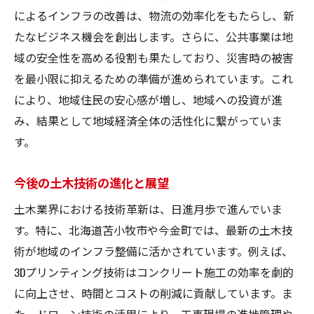
によるインフラの改善は、物流の効率化をもたらし、新
未来志向の土木技術がもたらす変化
たなビジネス機会を創出します。さらに、公共事業は地
地域社会と共に進化する土木技術
域の安全性を高める役割も果たしており、災害時の被害
地域の未来を築く土木技術の可能性
を最小限に抑えるための準備が進められています。これ
苫小牧市での成功事例から学ぶ土木業界の可能
により、地域住民の安心感が増し、地域への投資が進
性
み、結果として地域経済全体の活性化に繋がっていま
成功事例に見る土木業界の可能性
す。
成功事例から学ぶ地域連携の重要性
苫小牧市の環境に適した技術の採用
今後の土木技術の進化と展望
プロジェクト成功を導く要因と秘訣
土木業界における技術革新は、日進月歩で進んでいま
他地域への応用可能な成功事例とは
す。特に、北海道苫小牧市や今金町では、最新の土木技
術が地域のインフラ整備に活かされています。例えば、
成功事例が示す土木業界の未来
3Dプリンティング技術はコンクリート施工の効率を劇的
地域課題解決に挑む土木業界の最前線
に向上させ、時間とコストの削減に貢献しています。ま
地域課題に立ち向かう土木業界の使命
た、ドローン技術の活用により、工事現場の進捗管理や