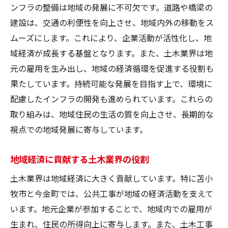
ンフラの整備は地域の発展に不可欠です。道路や橋梁の
今後のプロジェクト計画と展望
建設は、交通の利便性を向上させ、地域内外の移動をス
持続可能なインフラ整備で地域社会と共に歩む
ムーズにします。これにより、企業活動が活性化し、地
土木業界
域経済が成長する基盤となります。また、土木業界は地
持続可能なインフラ整備への取り組み
元の雇用を生み出し、地域の経済循環を促進する役割も
果たしています。持続可能な発展を目指す上で、環境に
地域住民の声を反映したインフラ計画
配慮したインフラの開発も進められています。これらの
環境に配慮したインフラ技術の採用
取り組みは、地域住民の生活の質を向上させ、長期的な
持続可能な社会を支えるインフラの役割
視点での地域発展に寄与しています。
地域との協力体制の構築と維持
持続可能な未来に向けたインフラ計画
地域経済に貢献する土木業界の役割
土木技術が地域に与える影響とその未来を探る
土木業界は地域経済に大きく貢献しています。特に苫小
地域活性化に寄与する土木技術の力
牧市と今金町では、公共工事が地域の経済活動を支えて
土木技術の進化と地域社会への影響
います。地元企業が参加することで、地域内での雇用が
技術革新による地域課題の解決策
生まれ、住民の所得向上に寄与します。また、土木工事