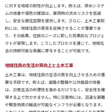
に対する地域の耐性が向上します。例えば、排水システ
リスクマネジメントと契約の関係
ムの改善や堤防の建設は、豪雨時の洪水リスクを低減
地域特有の災害リスクへの対応
し、安全な居住空間を提供します。さらに、土木工事契
安心して暮らせる環境作りのために
約には、地域住民の意見を反映させることが重要であ
土木工事契約がもたらす住環境の改善効果
り、その結果、住民のニーズに即した効果的なプロジェ
生活基盤の向上と土木工事
クトが実現します。こうしたプロセスを通じて、地域社
都市計画と工事契約の連携
会の持続可能な発展に寄与することが可能です。
交通インフラの整備による利便性
地域住民の生活の質向上と土木工事
公共スペースの充実とその影響
地域資源を活かした工事計画
土木工事は、地域住民の生活の質を向上させるための重
要な手段です。例えば、道路の整備や公共施設の改善
持続可能な住環境の構築
は、日常生活の利便性を高めるだけでなく、安全性を確
土木工事契約で実現する災害に強い街づくり
保する上で欠かせません。特に災害時には、迅速な避難
耐久性を重視した工事施策
や緊急物資の輸送が可能なインフラが必要となります。
災害対策における最新技術の導入
これにより、地域全体がより災害に強い街づくりを実現