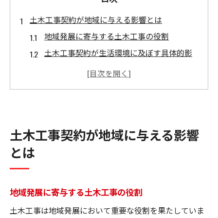
土木工事契約が地域に与える影響とは
地域発展に寄与する土木工事の役割
土木工事契約が生活環境に及ぼす具体的影
響
地域住民の生活の質向上と土木工事
インフラ整備を通じた地域の未来像
土木工事が地域経済に与える波及効果
土木工事契約が地域に与える影響
社会的責任としての土木工事契約
とは
住環境を支える土木工事契約の基本
土木工事契約の重要な要素とは
契約書に明記されるべきポイント
地域発展に寄与する土木工事の役割
工事計画と住環境の調和
土木工事は地域発展において重要な役割を果たしていま
地域特性を考慮した契約内容