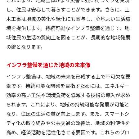
地域の特徴を活かした災害対策
し、住民は安心して暮らすことができます。さらに、土
防災意識向上を促す土木工事
木工事は地域の美化や緑化にも寄与し、心地よい生活環
住民参加型の防災計画
境を提供します。持続可能なインフラ整備を通じて、地
域住民の生活の質向上を図ることが、長期的な地域発展
災害後の迅速な復旧計画
の鍵となります。
土木工事契約と地域経済の関係性を探る
経済発展を支える土木工事の役割
インフラ整備を通じた地域の未来像
雇用創出に貢献する工事契約
インフラ整備は、地域の未来を形成する上で不可欠な要
地域経済の活性化とインフラ投資
素です。持続可能な開発を目指すためには、エネルギー
地元企業との協力体制構築
効率の高い工法や環境負荷を低減する技術の導入が求め
経済的視点からの工事契約評価
られます。これにより、地域の持続可能な発展が可能と
工事契約による地域連携の強化
なり、住民の生活の質が向上します。また、スマートシ
土木工事契約の基本を知って地域の未来を考え
ティ化の取り組みや公共交通の改善は、地域の利便性を
よう
高め、経済活動を活性化させる要因です。これらのプロ