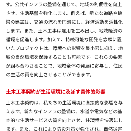
す。公共インフラの整備を通じて、地域の利便性を向上
持続可能な開発を目指す土木工事
させ、生活基盤を強化します。例えば、新たな道路や橋
住民参加による信頼性の向上
梁の建設は、交通の流れを円滑にし、経済活動を活性化
地域の未来を築く土木工事契約の重要性
します。また、土木工事は雇用を生み出し、地域経済の
次世代に残すべきインフラ整備
循環を促進します。加えて、持続可能な開発を念頭に置
いたプロジェクトは、環境への影響を最小限に抑え、地
土木工事による長期的な地域計画
域の自然環境を保護することも可能です。これらの要素
地域社会のニーズを反映した工事
が組み合わさることで、地域全体の発展に寄与し、住民
環境保護と土木工事の両立
の生活の質を向上させることができます。
地域コミュニティとの連携強化
未来を見据えた契約設計のポイント
土木工事契約が生活環境に及ぼす具体的影響
土木工事契約で強化される地域の安全性
土木工事契約は、私たちの生活環境に直接的な影響を与
災害に強いインフラの整備方法
えます。新たなインフラの整備は、水道や電気などの基
安全性を確保するための技術革新
本的な生活サービスの質を向上させ、住環境を快適にし
予防策としての土木工事契約
ます。また、これにより防災対策が強化され、自然災害