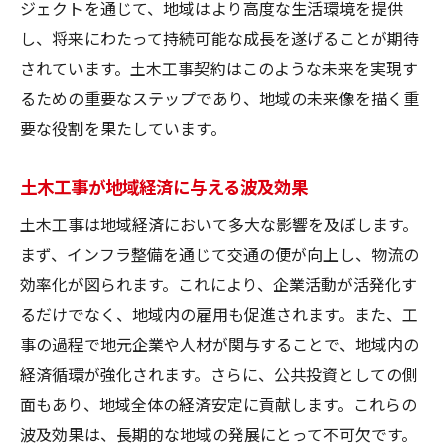
ジェクトを通じて、地域はより高度な生活環境を提供
契約プロセスの透明性と信頼性
し、将来にわたって持続可能な成長を遂げることが期待
土木工事における倫理的な配慮
されています。土木工事契約はこのような未来を実現す
未来志向の契約内容の重要性
るための重要なステップであり、地域の未来像を描く重
地域住民の声を反映した工事計画
要な役割を果たしています。
持続可能な発展へのコミットメント
教育を通じた地域理解の促進
土木工事が地域経済に与える波及効果
土木工事は地域経済において多大な影響を及ぼします。
まず、インフラ整備を通じて交通の便が向上し、物流の
効率化が図られます。これにより、企業活動が活発化す
るだけでなく、地域内の雇用も促進されます。また、工
事の過程で地元企業や人材が関与することで、地域内の
経済循環が強化されます。さらに、公共投資としての側
面もあり、地域全体の経済安定に貢献します。これらの
波及効果は、長期的な地域の発展にとって不可欠です。