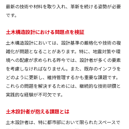
最新の技術や材料を取り入れ、革新を続ける姿勢が必要
土木構造設計に必要な構造計算の知識
です。
構造計算が土木構造設計に与える影響
土木構造設計での構造計算の役割
土木構造設計における問題点を検証
土木構造設計の基礎知識を徹底解説
土木構造設計においては、設計基準の厳格化や技術の複
基礎から学ぶ土木構造設計とは
雑化が問題となることがあります。特に、地震対策や環
土木構造設計の基本を理解する
境への配慮が求められる昨今では、設計者が多くの要素
土木構造設計の基礎知識を詳解
を考慮しなければなりません。また、既存のインフラを
土木構造設計に必要な知識とは
どのように更新し、維持管理するかも重要な課題です。
土木構造設計の基礎を徹底的に解説
これらの問題を解決するためには、継続的な技術研鑽と
実践的な経験が不可欠です。
初心者向け土木構造設計の基礎
土木と建築の設計基準の違いを探る
土木設計者が抱える課題とは
土木設計と建築設計の基準を比較
土木設計者は、特に都市部において限られたスペースで
設計基準にみる土木と建築の違い