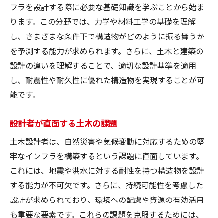
フラを設計する際に必要な基礎知識を学ぶことから始ま
土木構造設計と建築構造設計の違い
ります。この分野では、力学や材料工学の基礎を理解
土木建築設計の違いについて
し、さまざまな条件下で構造物がどのように振る舞うか
高校で学ぶ土木構造設計の重要性を解説
を予測する能力が求められます。さらに、土木と建築の
高校での土木構造設計学習の意義
設計の違いを理解することで、適切な設計基準を適用
し、耐震性や耐久性に優れた構造物を実現することが可
土木構造設計教育の重要性を考える
能です。
高校での土木構造設計の基礎知識
土木構造設計を高校で学ぶメリット
設計者が直面する土木の課題
高校教育における土木構造設計の役割
土木設計者は、自然災害や気候変動に対応するための堅
学校での土木構造設計学習のポイント
牢なインフラを構築するという課題に直面しています。
土木構造設計における構造計算の役割
これには、地震や洪水に対する耐性を持つ構造物を設計
土木構造設計での構造計算の重要性
する能力が不可欠です。さらに、持続可能性を考慮した
構造計算が支える土木構造設計
設計が求められており、環境への配慮や資源の有効活用
土木における構造計算の基礎知識
も重要な要素です。これらの課題を克服するためには、