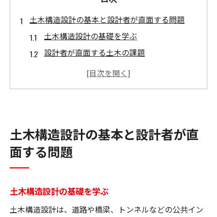
土木構造設計の基本と設計者が直面する問題
土木構造設計の基礎を学ぶ
設計者が直面する土木の課題
土木構造設計における問題点を検証
土木設計者が抱える課題とは
問題解決のための土木構造設計
土木構造設計で注意すべきポイント
土木構造設計の基本と設計者が直
土木構造設計と建築設計の違いとは？
面する問題
土木と建築の設計基準の違い
土木と建築での設計の基本を探る
構造物設計における土木と建築の違い
土木構造設計の基礎を学ぶ
土木と建築の設計における異なるアプロー
土木構造設計は、道路や橋梁、トンネルなどの公共イン
チ