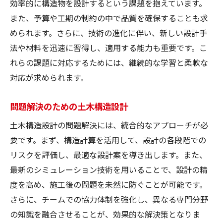
効率的に構造物を設計するという課題を抱えています。
土木と建築の基準違いを徹底解説
また、予算や工期の制約の中で品質を確保することも求
土木と建築、設計基準の相違点
められます。さらに、技術の進化に伴い、新しい設計手
建築と土木の設計基準の違いを理解
法や材料を迅速に習得し、適用する能力も重要です。こ
土木建築設計の基準の違いを探る
れらの課題に対応するためには、継続的な学習と柔軟な
土木基盤力学が支える構造設計の基礎
対応が求められます。
土木基盤力学の役割と構造設計
問題解決のための土木構造設計
構造設計における土木基盤力学の重要性
土木構造設計の問題解決には、統合的なアプローチが必
土木基盤力学の基本を学ぶ
要です。まず、構造計算を活用して、設計の各段階での
土木基盤力学が支える設計の基礎
リスクを評価し、最適な設計案を導き出します。また、
土木基盤力学を活用した構造設計
最新のシミュレーション技術を用いることで、設計の精
土木基盤力学の基礎が設計に与える影響
度を高め、施工後の問題を未然に防ぐことが可能です。
土木構造設計で知っておくべき必須ポイント
さらに、チームでの協力体制を強化し、異なる専門分野
押さえておきたい土木設計のポイント
の知識を融合させることが、効果的な解決策となりま