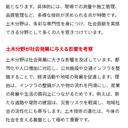
基礎理論を現場で活かすための土木の工夫
能となります。具体的には、現場での測量や施工管理、
品質管理など、多様な技術が求められる点が特徴です。
工学全般の基礎が土木分野に与える影響
土木分野は、多彩な専門性を身につけ、社会貢献を実感
土木工学者に求められる工学基礎の重要性
できる分野として多くの人を惹きつけています。
工学基礎を応用した土木実践力の高め方
土木工学に向いている人の特徴を解説
土木分野が社会発展に与える影響を考察
土木に向く人の考え方や適性ポイント
土木分野は社会発展に大きな影響を及ぼしています。都
課題解決力が求められる土木分野の特徴
市化や人口増加に対応し、公共施設や交通インフラを整
現場対応力を発揮する土木技術者の素質
備することで、経済活動や地域の発展を促進します。理
土木工学で活躍する人に共通する資質
由は、インフラの整備が人や物の流れを円滑にし、産業
ものづくりが好きな人に土木が向く理由
の発展や生活の質向上につながるためです。例えば、新
たな道路や堤防の建設は、災害リスクを軽減し、地域社
土木分野で伸びる人の成長パターンとは
会の活性化にも寄与します。土木技術の進化は、今後の
基礎工事の種類とそれぞれの役割を知る
社会を支える基盤として極めて重要です。
土木工事の基礎には多様な種類がある