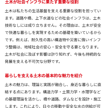
土木が社会インフラに果たす重要な役割
三力の理論が実務に活かされる具体例
土木は私たちの生活基盤を支える重要な役割を担ってい
土木における三力の学び方と活用法とは
ます。道路や橋、上下水道などの社会インフラは、土木
三力を知ることで土木の視野が広がる理由
技術なしには成り立ちません。その理由は、土木が安全
基礎から理解する土木工学の重要性
で快適な暮らしを実現するための基礎を築いているから
土木の基礎知識が学習の出発点となる
です。例えば、耐久性の高い構造物や災害に強いインフ
ラ整備は、地域社会の安心・安全を守る要となります。
基礎理論の理解が土木技術を支える理由
土木が社会に及ぼす影響は計り知れず、今後も持続的な
土木工学を基礎から学ぶメリットを解説
発展を支える不可欠な分野です。
基礎の積み重ねが応用力を高める土木分野
土木学習で重要な基礎的なポイントとは
暮らしを支える土木の基本的な魅力を紹介
本質的な土木の基礎力を身につける方法
土木の魅力は、理論と実践が融合し、身近な暮らしに直
工学基礎の知識が土木分野で活きる理由
結する点にあります。構造力学・土質力学・水理学など
工学基礎が土木技術の土台となる仕組み
の基礎理論を活かし、橋や道路、ダムなどを設計・施工
土木における工学基礎の具体的な活用例
します。これにより、日々の移動や安全な水の供給が可