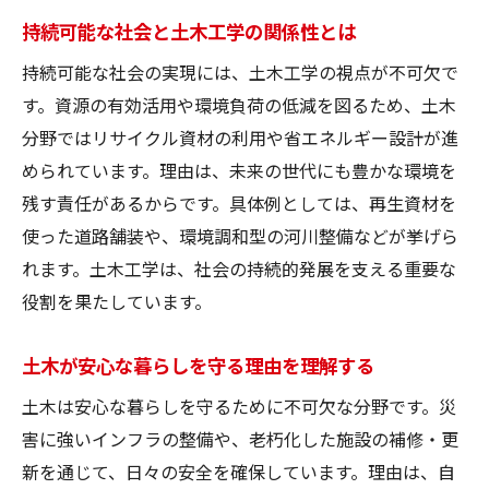
基礎工事ごとの土木的役割と特徴を解説
持続可能な社会と土木工学の関係性とは
土木基礎工事の選択ポイントを押さえる
持続可能な社会の実現には、土木工学の視点が不可欠で
現場に応じた基礎工法の選び方を理解する
す。資源の有効活用や環境負荷の低減を図るため、土木
土木施工で重視される基礎工事の違い
分野ではリサイクル資材の利用や省エネルギー設計が進
基礎工事の種類を実務視点で比較する
められています。理由は、未来の世代にも豊かな環境を
構造力学や水理学が現場で果たす役割
残す責任があるからです。具体例としては、再生資材を
使った道路舗装や、環境調和型の河川整備などが挙げら
構造力学の知識が土木現場で活きる理由
れます。土木工学は、社会の持続的発展を支える重要な
水理学が安全な土木施工を支える仕組み
役割を果たしています。
土木分野で三力を活かす現場事例を紹介
現場で求められる三力の実践的な応用力
土木が安心な暮らしを守る理由を理解する
土木技術者が重視すべき三力のポイント
土木は安心な暮らしを守るために不可欠な分野です。災
三力の理解が土木の品質向上に直結する
害に強いインフラの整備や、老朽化した施設の補修・更
土木の基礎を体系的に身につける方法
新を通じて、日々の安全を確保しています。理由は、自