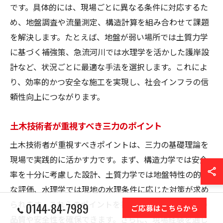
です。具体的には、現場ごとに異なる条件に対応するた
め、地盤調査や流量測定、構造計算を組み合わせて課題
を解決します。たとえば、地盤が弱い場所では土質力学
に基づく補強策、急流河川では水理学を活かした護岸設
計など、状況ごとに最適な手法を選択します。これによ
り、効率的かつ安全な施工を実現し、社会インフラの信
頼性向上につながります。
土木技術者が重視すべき三力のポイント
土木技術者が重視すべきポイントは、三力の基礎理論を
現場で実践的に活かす力です。まず、構造力学では安全
率を十分に考慮した設計、土質力学では地盤特性の的確
な評価、水理学では現地の水理条件に応じた対策が求め
られます。これらのポイントを押さえることで、施工の
0144-84-7989
ご応募はこちらから
品質や安全性を確保できます。さらに、現場経験を通じ