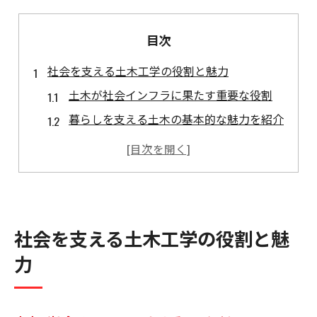
目次
社会を支える土木工学の役割と魅力
土木が社会インフラに果たす重要な役割
暮らしを支える土木の基本的な魅力を紹介
土木分野が社会発展に与える影響を考察
持続可能な社会と土木工学の関係性とは
土木が安心な暮らしを守る理由を理解する
未来志向の土木工学が描く社会の可能性
社会を支える土木工学の役割と魅
三力を学ぶことで広がる土木の世界
力
三力の基礎知識が土木理解のカギとなる
構造力学と水理学が生み出す土木の応用
土質力学が現場で果たす役割を解説