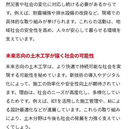
土木の基礎知識を効率よく学ぶ学習法
然災害や社会の変化に対応し続ける必要があるからで
体系的な土木学習ステップを整理する
す。例えば、耐震補強や排水設備の改良など、現場での
具体的な取り組みが挙げられます。これらの活動は、地
基礎から応用へ繋げる土木の勉強術
域社会の安全性を高め、人々が安心して暮らせる環境を
土木分野で役立つ基礎力の鍛え方とは
支えています。
現場と理論を結ぶ土木学習のポイント
土木の基礎力を磨くための実践的な方法
未来志向の土木工学が描く社会の可能性
未来志向の土木工学は、より快適で持続可能な社会を実
現する可能性を秘めています。新技術の導入やデジタル
化によって、施工の効率化や安全性向上が期待されてい
ます。理由は、社会のニーズが高度化し、多様化してい
るためです。例えば、ICTを活用した施工管理や、AIによ
る設計最適化などが進展しています。これらの取り組み
により、土木分野は今後も社会の発展を力強く支えてい
くでしょう。