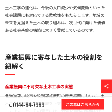
土木工学の進化は、今後の人口減少や気候変動といった
社会課題にも対応できる柔軟性をもたらします。地域の
未来を見据えた土木の取り組みは、次世代に向けた価値
ある社会基盤の構築に大きく貢献しているのです。
産業振興に寄与した土木の役割を
紐解く
産業振興に不可欠な土木工事の実態
北海道苫小牧市や紋別郡雄武町の産業振興において、土
0144-84-7989
木工事は地域経済の発展を下支えする重要な役割を果た
ご応募はこちらから
してきました。その背景には、港湾や道路の整備をはじ