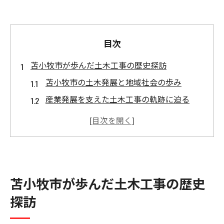
目次
苫小牧市が歩んだ土木工事の歴史探訪
苫小牧市の土木発展と地域社会の歩み
産業発展を支えた土木工事の軌跡に迫る
土木技術が拓いた苫小牧市の未来像
歴史的背景から見る土木の重要性
苫小牧市に根付く土木工事の伝統と変遷
北海道の発展支えた土木技術の革新性
苫小牧市が歩んだ土木工事の歴史
革新的な土木技術が北海道を変えた理由
探訪
北海道の発展に貢献した土木の進化
土木技術革新が生んだ社会基盤の強化