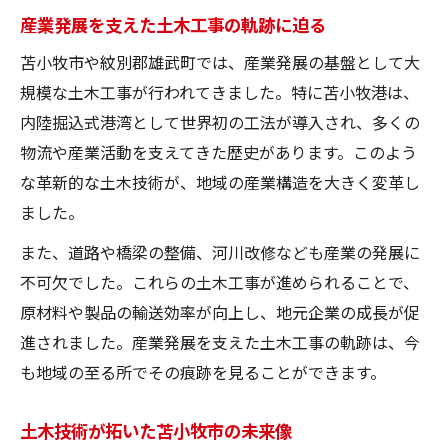
術
産業発展を支えた土木工事の軌跡に迫る
土木が産業振興に与えたインパクト分析
苫小牧市や紋別郡雄武町では、産業発展の基盤として大
土木工学から見る苫小牧と雄武町の成長
規模な土木工事が行われてきました。特に苫小牧港は、
土木工学が導いた苫小牧・雄武町の発展
内陸掘込式港湾として世界初の工法が導入され、多くの
工学視点で解く地域成長と土木のつながり
物流や産業活動を支えてきた歴史があります。このよう
な革新的な土木技術が、地域の産業構造を大きく変革し
土木技術が支えた産業基盤の形成過程
ました。
苫小牧と雄武町の成長を支えた土木力
地域発展に寄与する土木の工学的意義
また、道路や橋梁の整備、河川改修なども産業の発展に
不可欠でした。これらの土木工事が進められることで、
産業振興に寄与した土木の役割を紐解く
原材料や製品の輸送効率が向上し、地元企業の成長が促
産業振興に不可欠な土木工事の実態
進されました。産業発展を支えた土木工事の軌跡は、今
土木が産業発展の基盤を築いた理由
も地域の至る所でその痕跡を見ることができます。
土木による新産業誘致と地域の変革
苫小牧・雄武町の産業成長に果たした土木
土木技術が拓いた苫小牧市の未来像