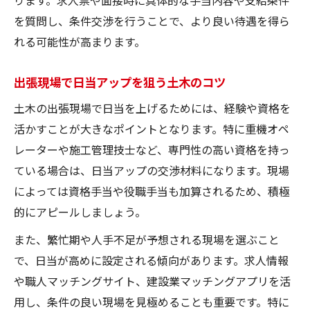
現場ごとの待遇差に強くなる方法
を質問し、条件交渉を行うことで、より良い待遇を得ら
土木出張で待遇差を見極めるチェックポイ
れる可能性が高まります。
ント
出張現場で日当アップを狙う土木のコツ
現場ごとの日当や手当の違いを知る方法
土木出張求人の待遇比較で失敗しない選択
土木の出張現場で日当を上げるためには、経験や資格を
活かすことが大きなポイントとなります。特に重機オペ
職人マッチングアプリ活用の待遇向上術
レーターや施工管理技士など、専門性の高い資格を持っ
土木現場の都市部と地方待遇差の活かし方
ている場合は、日当アップの交渉材料になります。現場
手取りを伸ばす土木出張の賢い働き方
によっては資格手当や役職手当も加算されるため、積極
土木出張で手取りを増やす働き方のコツ
的にアピールしましょう。
資格取得で土木の手取りアップを目指す道
また、繁忙期や人手不足が予想される現場を選ぶこと
建設マッチングサイトで高収入土木求人獲
で、日当が高めに設定される傾向があります。求人情報
得法
や職人マッチングサイト、建設業マッチングアプリを活
請負市場を活かした土木出張の収入戦略
用し、条件の良い現場を見極めることも重要です。特に