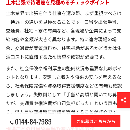
土木出張で待遇差を見極めるチェックポイント
土木業界で出張を伴う仕事を選ぶ際、まず重視すべきは
「待遇」の違いを見極めることです。日当や出張手当、
交通費、社宅・寮の有無など、各現場や企業によって支
給内容や金額が大きく異なります。特に遠方現場の場
合、交通費が実質無料か、住宅補助があるかどうかは生
活コストに直結するため慎重な確認が必要です。
また、社会保険や福利厚生の整備状況も重要な比較ポイ
ントとなります。安定した収入や将来の安心を考えるな
ら、社会保険完備や資格取得支援制度などの有無も確認
しましょう。失敗例として「手当が高額と聞いて応募し
たが、交通費や宿泊費が自己負担だった」という声もあ
り、求人票や面接時に詳細を質問することが肝心です。
0144-84-7989
ご応募はこちらから
現場ごとの日当や手当の違いを知る方法