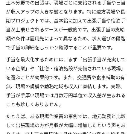
土木分野での出張は、現場ごとに支給される手当や日当
建設業マッチングサイトの土木出張活用術
が収入アップの大きな鍵となります。特に遠方現場や長
出張現場で手当を最大限活用する秘訣
期プロジェクトでは、基本給に加えて出張手当や宿泊手
土木出張で手当をしっかり受け取る方法
当が上乗せされるケースが一般的です。出張手当の支給
額や条件は雇用先によって異なるため、求人選びの段階
現場で差がつく土木手当の活用テクニック
で手当の詳細をしっかり確認することが重要です。
出張手当を増やす土木作業員の工夫とは
土木現場の待遇差を手当に反映させるコツ
手当を最大化するためには、まず「出張手当が充実して
いる企業」や「社宅・宿泊施設が完備されている現場」
建築と土木の手当比較と出張活用法
を選ぶことが効果的です。また、交通費や食事補助の有
日当アップへ導く土木作業の工夫
無、現場の規模や勤務地域も収入に直結します。実際、
土木出張で日当を高める作業スタイル
手当が手厚い現場では月数万円単位で収入差が生まれる
現場で評価される土木作業員の特徴とは
ことも珍しくありません。
土木技能を磨いて日当アップを実現する
たとえば、ある現場作業員の事例では、地元勤務と比較
効率的な土木作業で収入を増やすポイント
して出張現場の方が月収が大幅に増加したという声もあ
土木現場のベテランが実践する日当増加法
ります。求人票や面接時に具体的な手当内容や支給条件