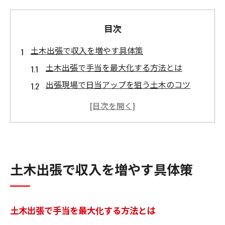
目次
土木出張で収入を増やす具体策
土木出張で手当を最大化する方法とは
出張現場で日当アップを狙う土木のコツ
土木作業員の収入相場と賢い選び方
土木出張が稼げる理由と収入安定の秘訣
現場ごとの待遇差を活かす土木出張術
高日当を狙う土木出張の選び方
土木出張で収入を増やす具体策
土木出張で高日当現場を選ぶ基準
求人選定で失敗しない土木出張のポイント
職人マッチングを活用した土木現場探し方
土木出張で手当を最大化する方法とは
土木の請負市場事情と日当アップ戦略