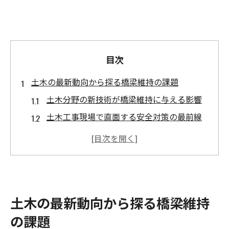
目次
土木の最新動向から探る橋梁維持の課題
土木分野の新技術が橋梁維持に与える影響
土木工事現場で直面する安全対策の最前線
老朽化対策で注目される土木の役割と工夫
土木が支える橋梁長寿命化の最新動向整理
土木技術の進化が生むインフラ維持の課題
苫小牧市と滝川市におけるインフラ管理の現状
土木の最新動向から探る橋梁維持
土木の視点で見るインフラ管理の課題分析
の課題
苫小牧市の土木事業と財政状況の現状整理