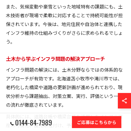
また、気候変動や豪雪といった地域特有の課題にも、土
木技術者が現場で柔軟に対応することで持続可能性が担
保されています。今後は、地元住民や自治体と連携した
インフラ維持の仕組みづくりがさらに求められるでしょ
う。
土木から学ぶインフラ問題の解決アプローチ
インフラ問題の解決には、土木分野ならではの体系的な
アプローチが有効です。北海道苫小牧市や滝川市では、
老朽化した橋梁や道路の更新計画が進められており、現
状分析から課題抽出、対策立案、実行、評価という一連
の流れが徹底されています。
具体的には、道路台帳や橋梁台帳を活用したインフラ資
0144-84-7989
ご応募はこちらから
産の可視化、優先順位付け、予防保全型の維持管理が進