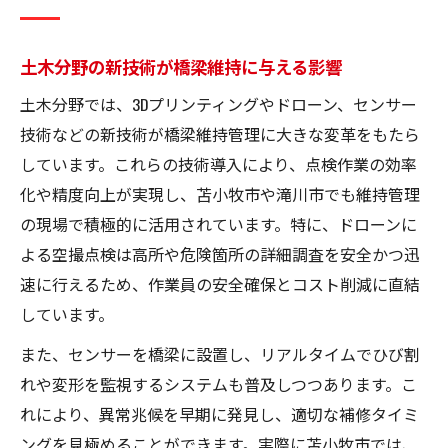
滝川市の土木インフラ管理体制の特徴とは
土木分野が地域課題解決に果たす役割解説
土木分野の新技術が橋梁維持に与える影響
現状を支える土木技術と行政の連携ポイン
土木分野では、3Dプリンティングやドローン、センサー
ト
技術などの新技術が橋梁維持管理に大きな変革をもたら
橋梁工事を支える北海道の土木技術の進化
しています。これらの技術導入により、点検作業の効率
土木先端技術が北海道橋梁工事を変革
化や精度向上が実現し、苫小牧市や滝川市でも維持管理
寒冷地向けの土木工法と耐久性強化策
の現場で積極的に活用されています。特に、ドローンに
土木技術革新が橋梁施工に与える利点
よる空撮点検は高所や危険箇所の詳細調査を安全かつ迅
速に行えるため、作業員の安全確保とコスト削減に直結
実務に役立つ土木ノウハウと事例紹介
しています。
土木業界で注目される新素材と施工法
また、センサーを橋梁に設置し、リアルタイムでひび割
滝川市の道路台帳で見るインフラ戦略
れや変形を監視するシステムも普及しつつあります。こ
道路台帳活用が示す土木計画の重要性
れにより、異常兆候を早期に発見し、適切な補修タイミ
土木視点で分析する滝川市の道路管理
ングを見極めることができます。実際に苫小牧市では、