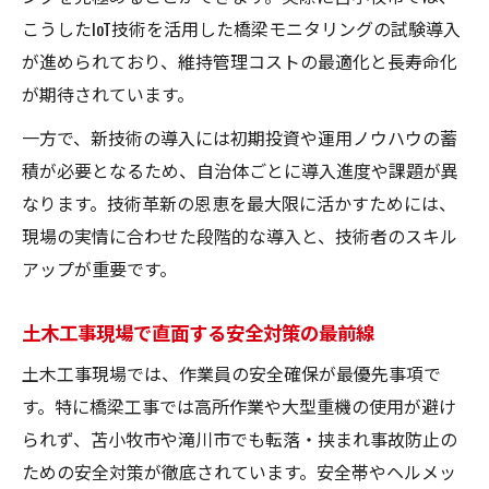
台帳データから読み解く土木の課題整理
こうしたIoT技術を活用した橋梁モニタリングの試験導入
土木分野が道路戦略に果たす実務力
が進められており、維持管理コストの最適化と長寿命化
インフラ維持に欠かせない土木の知見
が期待されています。
持続可能な地域インフラに必要な土木知識
一方で、新技術の導入には初期投資や運用ノウハウの蓄
土木知識が地域インフラ維持に果たす役割
積が必要となるため、自治体ごとに導入進度や課題が異
持続可能性を支える土木技術と考え方
なります。技術革新の恩恵を最大限に活かすためには、
土木から学ぶインフラ問題の解決アプロー
現場の実情に合わせた段階的な導入と、技術者のスキル
チ
アップが重要です。
地域課題に合わせた土木知識の活用例
土木工事現場で直面する安全対策の最前線
土木の専門性で高まるインフラの信頼性
土木工事現場では、作業員の安全確保が最優先事項で
今後注目すべき橋梁維持管理のポイント
す。特に橋梁工事では高所作業や大型重機の使用が避け
土木技術で実現する橋梁維持管理の新潮流
られず、苫小牧市や滝川市でも転落・挟まれ事故防止の
点検・診断で活きる土木分野の専門性
ための安全対策が徹底されています。安全帯やヘルメッ
土木が進化させる橋梁耐久性向上の取組み