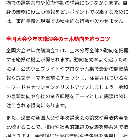
最新の土木技術を全国大会で体感する意義
場での課題共有や協力体制の構築にもつながります。自
身の業務に役立つ情報をピンポイントで収集するために
土木会議参加で得られるネットワーク構築
は、事前準備と現場での積極的な行動が欠かせません。
術
全国大会で土木分野の業界トレンドを把握
全国大会や年次講演会の土木動向を追うコツ
最前線の土木技術が学べる会議とは
全国大会や年次講演会では、土木分野全体の動向を把握
土木会議で学べる最先端技術の魅力を紹介
する絶好の機会が得られます。動向を効率よく追うため
土木学会の年次講演会で得る最新技術情報
には、公式ウェブサイトやプログラム集で最新の開催情
会議参加で土木分野の研究動向を把握する
報や論文テーマを事前にチェックし、注目されているキ
土木技術の現場事例が会議で共有される理
ーワードやセッションをリストアップしましょう。令和
由
の最新動向や今後の業界課題をテーマとした講演は特に
土木学会委員会主催の技術セッションの活
注目される傾向にあります。
用法
また、過去の全国大会や年次講演会の論文や発表内容を
比較することで、技術や社会的課題の変遷を時系列で把
握できます。会議後には配布資料や講演録を活用し、社