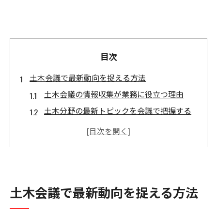
目次
土木会議で最新動向を捉える方法
土木会議の情報収集が業務に役立つ理由
土木分野の最新トピックを会議で把握する
方法
全国大会や年次講演会の土木動向を追うコ
ツ
土木学会委員会の活動から得る知見とは
土木会議で最新動向を捉える方法
土木会議で注目される技術変化の見極め方
今注目の土木学会全国大会最新情報