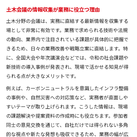
土木学会全国大会の最新動向と参加意義を
土木会議の情報収集が業務に役立つ理由
知る
土木分野の会議は、実務に直結する最新情報を収集する
全国大会の論文発表で土木分野を深掘りす
場として非常に有効です。業務で求められる技術や法規
る
の動向、業界内で注目されている課題が具体的に把握で
土木学会全国大会2025・2026の注目ポイン
きるため、日々の業務改善や戦略立案に直結します。特
ト
に、全国大会や年次講演会などでは、令和の社会課題や
土木会議で話題の年次講演会情報まとめ
新技術の導入事例が発表され、現場で活かせる知見が得
全国大会の過去事例から土木の変遷を学ぶ
られる点が大きなメリットです。
研究者が語る土木会議のメリットとは
例えば、カーボンニュートラルを意識したインフラ整備
土木会議参加で得られる研究のヒント集
の事例や、自然災害への対応策など、実務者が直面しや
土木分野の人脈形成に会議が有効な理由
すいテーマが取り上げられます。こうした情報は、現場
土木学会委員会活動への参加メリット
の課題解決や提案資料の作成時にも役立ちます。参加者
土木会議が研究テーマの発展に与える影響
同士の意見交換を通じて、自社だけでは得られない多角
的な視点や新たな発想も吸収できるため、業務の幅が広
会議室での交流が土木研究に活きる場面