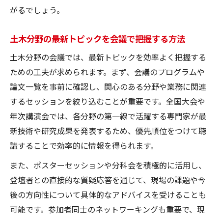
がるでしょう。
論文発表を成功に導く土木会議活用術
土木学会全国大会で論文発表を成功させる
土木分野の最新トピックを会議で把握する方法
秘訣
土木分野の会議では、最新トピックを効率よく把握する
過去の土木全国大会論文から学ぶ発表戦略
ための工夫が求められます。まず、会議のプログラムや
土木会議で評価される論文のポイント整理
論文一覧を事前に確認し、関心のある分野や業務に関連
土木分野の論文発表準備で注意すべき点
するセッションを絞り込むことが重要です。全国大会や
会議室活用で土木論文ディスカッションを
年次講演会では、各分野の第一線で活躍する専門家が最
深める
新技術や研究成果を発表するため、優先順位をつけて聴
土木分野の全国大会参加がもたらす価値
講することで効率的に情報を得られます。
土木全国大会参加が研究と実務に与える効
また、ポスターセッションや分科会を積極的に活用し、
果
登壇者との直接的な質疑応答を通じて、現場の課題や今
土木学会の会員特典が全国大会で活きる場
後の方向性について具体的なアドバイスを受けることも
面
可能です。参加者同士のネットワーキングも重要で、現