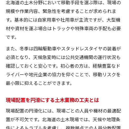
現場移動に直結する北海道の交通インフラ
北海道の土木分野において移動手段を選ぶ際は、現場の
情報
規模や作業内容、緊急性を考慮することが求められま
す。基本的には自家用車や社用車が主流ですが、大型機
土木業務を支えるインフラの最新動向を解
材や資材を運ぶ場合はトラックや特殊車両の手配も必要
説
です。
また、冬季は四輪駆動車やスタッドレスタイヤの装着が
必須となり、天候急変時には公共交通機関の運行状況も
確認しておくと安心です。初心者の方は、経験豊富なド
ライバーや地元企業の協力を仰ぐことで、移動リスクを
最小限に抑えることができます。
現場配置を円滑にする土木業務の工夫とは
現場配置の円滑化には、現場ごとの人員や機材の最適配
置が不可欠です。北海道の土木現場では、天候や地理条
件によるトラブルを考慮し、複数拠点での人員分散配置