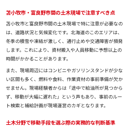
土木分野で注目される企業の選び方と強み
苫小牧市・富良野市間の土木現場で注意すべき点
苫小牧・富良野間で信頼される土木企業の
苫小牧市と富良野市間の土木現場で特に注意が必要なの
特徴
は、道路状況と気候変化です。北海道のこのエリアは、
土木現場に強い企業の実績と評価ポイント
冬季の積雪や凍結が激しく、通行止めや交通障害が頻発
土木分野で企業を選ぶ際に重視するべき視
します。これにより、資材搬入や人員移動に予想以上の
点
時間がかかることがあります。
現場移動対応力が高い土木企業の見極め方
また、現場周辺にはコンビニやガソリンスタンドが少な
土木で押さえたい北海道のインフラ事情
い区間も多く、燃料や食料、作業資材の事前準備が欠か
北海道の土木分野で重要なインフラ基礎知
せません。現場経験者からは「途中で給油所が見つから
識
ず、移動が大幅に遅れた」という声もあり、事前のルー
道路・橋梁など土木インフラの現状と課題
ト検索と補給計画が現場運営のカギとなります。
土木分野で注目される北海道のインフラ整
土木分野で移動手段を選ぶ際の実務的な判断基準
備例