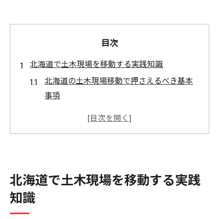
目次
北海道で土木現場を移動する実践知識
北海道の土木現場移動で押さえるべき基本
事項
土木現場の移動効率化に役立つ具体策を紹
介
苫小牧市・富良野市間の土木現場で注意す
べき点
土木分野で移動手段を選ぶ際の実務的な判
北海道で土木現場を移動する実践
断基準
知識
現場配置を円滑にする土木業務の工夫とは