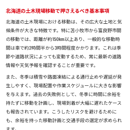
苫小牧市から富良野市へ土木の視点で比較
北海道の土木現場移動で押さえるべき基本事項
苫小牧市と富良野市の土木現場特性を比較
分析
北海道の土木現場における移動は、その広大な土地と気
候条件が大きな特徴です。特に苫小牧市から富良野市間
土木プロジェクトでの両市の移動距離と時
の移動では、距離が約150km以上あり、一般的な移動時
間の違い
間は車で約2時間半から3時間程度かかります。これは季
土木分野で注目したい苫小牧市・富良野市
節や道路状況によっても変動するため、常に最新の道路
の地理条件
情報や天気予報を確認することが重要です。
両市間の土木作業におけるコスト・効率の
違い
また、冬季は積雪や路面凍結による通行止めや遅延が発
生しやすく、現場配置や作業スケジュールに大きな影響
苫小牧市・富良野市の土木現場で得られる
を与えます。過去の失敗例として、冬季に時間に余裕を
知見
持たずに移動を計画し、現場到着が大幅に遅れたケース
季節で変わる現場移動の工夫と注意点
も報告されています。こうしたリスクを避けるために
土木分野で季節ごとに変わる現場移動の要
も、余裕を持った移動計画と交通手段の選定が求められ
点
ます。