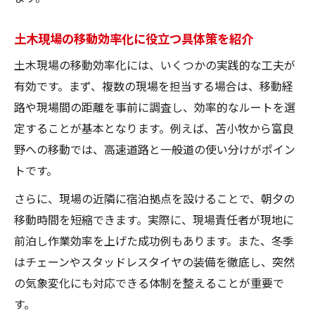
北海道の冬季土木移動で必要な安全対策
土木現場で夏と冬に異なる移動方法の工夫
土木現場の移動効率化に役立つ具体策を紹介
季節変動が土木現場移動に及ぼす影響とは
土木現場の移動効率化には、いくつかの実践的な工夫が
土木作業者が知るべき季節別移動の注意点
有効です。まず、複数の現場を担当する場合は、移動経
土木分野で求められる移動計画の要点
路や現場間の距離を事前に調査し、効率的なルートを選
土木現場で効率的な移動計画を立てるポイ
定することが基本となります。例えば、苫小牧から富良
ント
野への移動では、高速道路と一般道の使い分けがポイン
トです。
苫小牧・富良野間の土木移動計画に役立つ
知識
さらに、現場の近隣に宿泊拠点を設けることで、朝夕の
土木分野での現場配置と移動手段の選定基
移動時間を短縮できます。実際に、現場責任者が現地に
準
前泊し作業効率を上げた成功例もあります。また、冬季
はチェーンやスタッドレスタイヤの装備を徹底し、突然
実務で活きる土木移動計画の工夫と改善策
の気象変化にも対応できる体制を整えることが重要で
現場業務を支える土木分野の移動計画術
す。
苫小牧・富良野間に強い企業の特徴とは